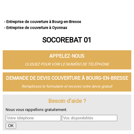
- Entreprise de couverture à Bourg-en-Bresse
- Entreprise de couverture à Oyonnax
- Entreprise de couverture à Ambérieu-en-Bugey
SOCOREBAT 01
- Entreprise de couverture à Bellegarde-sur-Valserine
- Entreprise de couverture à Gex
- Entreprise de couverture à Miribel
APPELEZ-NOUS
- Entreprise de couverture à Belley
- Entreprise de couverture à Saint-Genis-Pouilly
CLIQUEZ POUR VOIR LE NUMÉRO DE TÉLÉPHONE
- Entreprise de couverture à Divonne-les-Bains
- Entreprise de couverture à Ferney-Voltaire
DEMANDE DE DEVIS COUVERTURE À BOURG-EN-BRESSE
- Entreprise de couverture à Meximieux
Remplissez le formulaire et recevez votre devis gratuit
- Entreprise de couverture à Montluel
- Entreprise de couverture à Trévoux
- Entreprise de couverture à Lagnieu
Besoin d'aide ?
- Entreprise de couverture à Péronnas
Nous vous rappellons gratuitement.
- Entreprise de couverture à Jassans-Riottier
- Entreprise de couverture à Viriat
- Entreprise de couverture à Prévessin-Moëns
- Entreprise de couverture à Saint-Denis-lès-Bourg