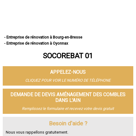
- Entreprise de rénovation à Bourg-en-Bresse
- Entreprise de rénovation à Oyonnax
- Entreprise de rénovation à Ambérieu-en-Bugey
SOCOREBAT 01
- Entreprise de rénovation à Bellegarde-sur-Valserine
- Entreprise de rénovation à Gex
- Entreprise de rénovation à Miribel
APPELEZ-NOUS
- Entreprise de rénovation à Belley
- Entreprise de rénovation à Saint-Genis-Pouilly
CLIQUEZ POUR VOIR LE NUMÉRO DE TÉLÉPHONE
- Entreprise de rénovation à Divonne-les-Bains
- Entreprise de rénovation à Ferney-Voltaire
DEMANDE DE DEVIS AMÉNAGEMENT DES COMBLES
- Entreprise de rénovation à Meximieux
DANS L'AIN
- Entreprise de rénovation à Montluel
Remplissez le formulaire et recevez votre devis gratuit
- Entreprise de rénovation à Trévoux
- Entreprise de rénovation à Lagnieu
Besoin d'aide ?
- Entreprise de rénovation à Péronnas
- Entreprise de rénovation à Jassans-Riottier
Nous vous rappellons gratuitement.
- Entreprise de rénovation à Viriat