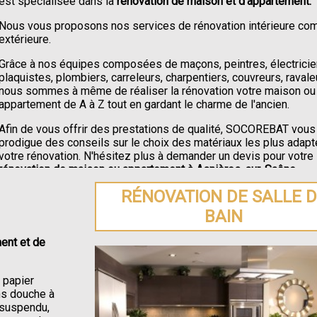
est spécialisée dans la
rénovation de maison et d'appartement.
Nous vous proposons nos services de rénovation intérieure c
extérieure.
Grâce à nos équipes composées de maçons, peintres, électricie
plaquistes, plombiers, carreleurs, charpentiers, couvreurs, ravale
nous sommes à même de réaliser la rénovation votre maison ou
appartement de A à Z tout en gardant le charme de l'ancien.
Afin de vous offrir des prestations de qualité, SOCOREBAT vous
prodigue des conseils sur le choix des matériaux les plus adapt
votre rénovation. N'hésitez plus à demander un devis pour votre
rénovation de maison ou appartement à Asnières-sur-Saône
.
RÉNOVATION DE SALLE 
BAIN
ent et de
e papier
ons douche à
C suspendu,