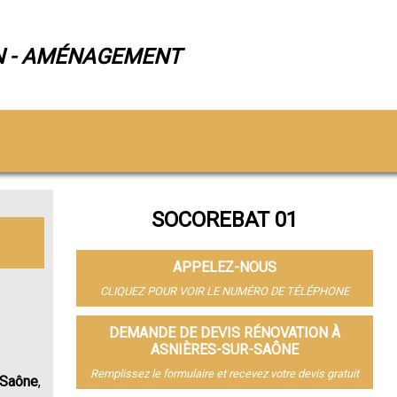
N - AMÉNAGEMENT
SOCOREBAT 01
APPELEZ-NOUS
CLIQUEZ POUR VOIR LE NUMÉRO DE TÉLÉPHONE
DEMANDE DE DEVIS RÉNOVATION À
ASNIÈRES-SUR-SAÔNE
Remplissez le formulaire et recevez votre devis gratuit
-Saône
,