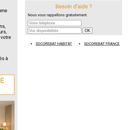
Besoin d'aide ?
omme
Nous vous rappellons gratuitement.
ns,
urs,
 votre
SOCOREBAT HABITAT
SOCOREBAT FRANCE
és à
DE