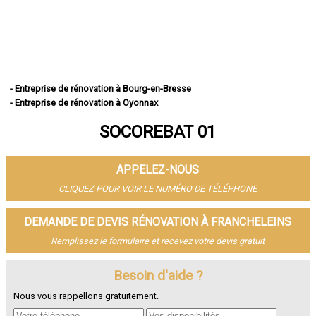
- Entreprise de rénovation à Bourg-en-Bresse
- Entreprise de rénovation à Oyonnax
- Entreprise de rénovation à Ambérieu-en-Bugey
SOCOREBAT 01
- Entreprise de rénovation à Bellegarde-sur-Valserine
- Entreprise de rénovation à Gex
- Entreprise de rénovation à Miribel
APPELEZ-NOUS
- Entreprise de rénovation à Belley
- Entreprise de rénovation à Saint-Genis-Pouilly
CLIQUEZ POUR VOIR LE NUMÉRO DE TÉLÉPHONE
- Entreprise de rénovation à Divonne-les-Bains
- Entreprise de rénovation à Ferney-Voltaire
DEMANDE DE DEVIS RÉNOVATION À FRANCHELEINS
- Entreprise de rénovation à Meximieux
Remplissez le formulaire et recevez votre devis gratuit
- Entreprise de rénovation à Montluel
- Entreprise de rénovation à Trévoux
- Entreprise de rénovation à Lagnieu
Besoin d'aide ?
- Entreprise de rénovation à Péronnas
Nous vous rappellons gratuitement.
- Entreprise de rénovation à Jassans-Riottier
- Entreprise de rénovation à Viriat