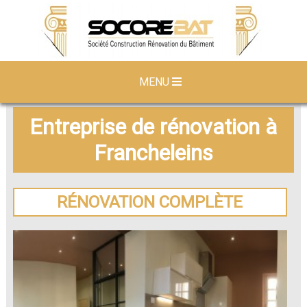
MENU
Entreprise de rénovation à
Francheleins
RÉNOVATION COMPLÈTE