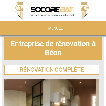
MENU
Entreprise de rénovation à
Béon
RÉNOVATION COMPLÈTE