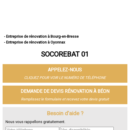
- Entreprise de rénovation à Bourg-en-Bresse
- Entreprise de rénovation à Oyonnax
- Entreprise de rénovation à Ambérieu-en-Bugey
SOCOREBAT 01
- Entreprise de rénovation à Bellegarde-sur-Valserine
- Entreprise de rénovation à Gex
- Entreprise de rénovation à Miribel
APPELEZ-NOUS
- Entreprise de rénovation à Belley
- Entreprise de rénovation à Saint-Genis-Pouilly
CLIQUEZ POUR VOIR LE NUMÉRO DE TÉLÉPHONE
- Entreprise de rénovation à Divonne-les-Bains
- Entreprise de rénovation à Ferney-Voltaire
DEMANDE DE DEVIS RÉNOVATION À BÉON
- Entreprise de rénovation à Meximieux
Remplissez le formulaire et recevez votre devis gratuit
- Entreprise de rénovation à Montluel
- Entreprise de rénovation à Trévoux
- Entreprise de rénovation à Lagnieu
Besoin d'aide ?
- Entreprise de rénovation à Péronnas
Nous vous rappellons gratuitement.
- Entreprise de rénovation à Jassans-Riottier
- Entreprise de rénovation à Viriat