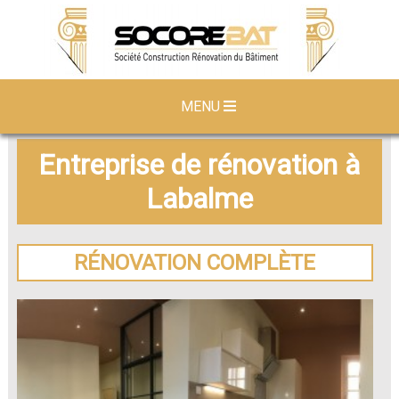
MENU
Entreprise de rénovation à
Labalme
RÉNOVATION COMPLÈTE