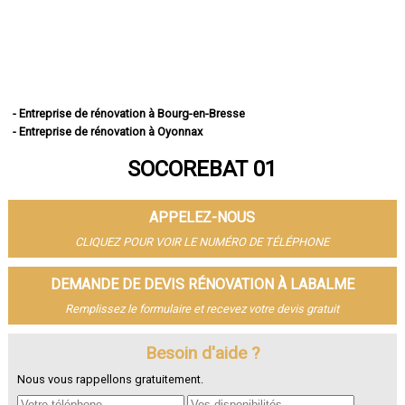
- Entreprise de rénovation à Bourg-en-Bresse
- Entreprise de rénovation à Oyonnax
- Entreprise de rénovation à Ambérieu-en-Bugey
SOCOREBAT 01
- Entreprise de rénovation à Bellegarde-sur-Valserine
- Entreprise de rénovation à Gex
- Entreprise de rénovation à Miribel
APPELEZ-NOUS
- Entreprise de rénovation à Belley
- Entreprise de rénovation à Saint-Genis-Pouilly
CLIQUEZ POUR VOIR LE NUMÉRO DE TÉLÉPHONE
- Entreprise de rénovation à Divonne-les-Bains
- Entreprise de rénovation à Ferney-Voltaire
DEMANDE DE DEVIS RÉNOVATION À LABALME
- Entreprise de rénovation à Meximieux
Remplissez le formulaire et recevez votre devis gratuit
- Entreprise de rénovation à Montluel
- Entreprise de rénovation à Trévoux
- Entreprise de rénovation à Lagnieu
Besoin d'aide ?
- Entreprise de rénovation à Péronnas
Nous vous rappellons gratuitement.
- Entreprise de rénovation à Jassans-Riottier
- Entreprise de rénovation à Viriat