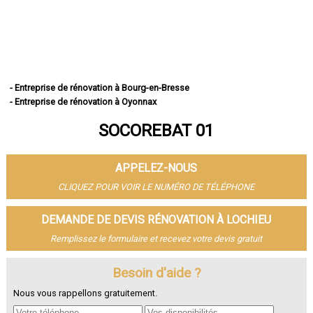
- Entreprise de rénovation à Bourg-en-Bresse
- Entreprise de rénovation à Oyonnax
- Entreprise de rénovation à Ambérieu-en-Bugey
SOCOREBAT 01
- Entreprise de rénovation à Bellegarde-sur-Valserine
- Entreprise de rénovation à Gex
- Entreprise de rénovation à Miribel
APPELEZ-NOUS
- Entreprise de rénovation à Belley
- Entreprise de rénovation à Saint-Genis-Pouilly
CLIQUEZ POUR VOIR LE NUMÉRO DE TÉLÉPHONE
- Entreprise de rénovation à Divonne-les-Bains
- Entreprise de rénovation à Ferney-Voltaire
DEMANDE DE DEVIS RÉNOVATION À LOCHIEU
- Entreprise de rénovation à Meximieux
Remplissez le formulaire et recevez votre devis gratuit
- Entreprise de rénovation à Montluel
- Entreprise de rénovation à Trévoux
- Entreprise de rénovation à Lagnieu
Besoin d'aide ?
- Entreprise de rénovation à Péronnas
Nous vous rappellons gratuitement.
- Entreprise de rénovation à Jassans-Riottier
- Entreprise de rénovation à Viriat