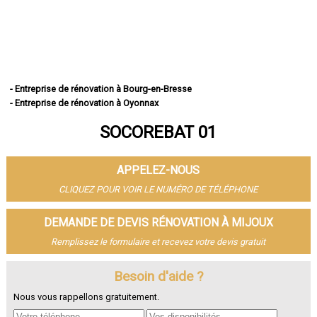
- Entreprise de rénovation à Bourg-en-Bresse
- Entreprise de rénovation à Oyonnax
- Entreprise de rénovation à Ambérieu-en-Bugey
SOCOREBAT 01
- Entreprise de rénovation à Bellegarde-sur-Valserine
- Entreprise de rénovation à Gex
- Entreprise de rénovation à Miribel
APPELEZ-NOUS
- Entreprise de rénovation à Belley
- Entreprise de rénovation à Saint-Genis-Pouilly
CLIQUEZ POUR VOIR LE NUMÉRO DE TÉLÉPHONE
- Entreprise de rénovation à Divonne-les-Bains
- Entreprise de rénovation à Ferney-Voltaire
DEMANDE DE DEVIS RÉNOVATION À MIJOUX
- Entreprise de rénovation à Meximieux
Remplissez le formulaire et recevez votre devis gratuit
- Entreprise de rénovation à Montluel
- Entreprise de rénovation à Trévoux
- Entreprise de rénovation à Lagnieu
Besoin d'aide ?
- Entreprise de rénovation à Péronnas
Nous vous rappellons gratuitement.
- Entreprise de rénovation à Jassans-Riottier
- Entreprise de rénovation à Viriat