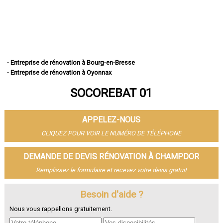
- Entreprise de rénovation à Bourg-en-Bresse
- Entreprise de rénovation à Oyonnax
- Entreprise de rénovation à Ambérieu-en-Bugey
SOCOREBAT 01
- Entreprise de rénovation à Bellegarde-sur-Valserine
- Entreprise de rénovation à Gex
- Entreprise de rénovation à Miribel
APPELEZ-NOUS
- Entreprise de rénovation à Belley
- Entreprise de rénovation à Saint-Genis-Pouilly
CLIQUEZ POUR VOIR LE NUMÉRO DE TÉLÉPHONE
- Entreprise de rénovation à Divonne-les-Bains
- Entreprise de rénovation à Ferney-Voltaire
DEMANDE DE DEVIS RÉNOVATION À CHAMPDOR
- Entreprise de rénovation à Meximieux
Remplissez le formulaire et recevez votre devis gratuit
- Entreprise de rénovation à Montluel
- Entreprise de rénovation à Trévoux
- Entreprise de rénovation à Lagnieu
Besoin d'aide ?
- Entreprise de rénovation à Péronnas
Nous vous rappellons gratuitement.
- Entreprise de rénovation à Jassans-Riottier
- Entreprise de rénovation à Viriat