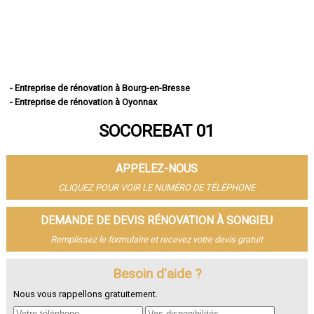
- Entreprise de rénovation à Bourg-en-Bresse
- Entreprise de rénovation à Oyonnax
- Entreprise de rénovation à Ambérieu-en-Bugey
SOCOREBAT 01
- Entreprise de rénovation à Bellegarde-sur-Valserine
- Entreprise de rénovation à Gex
- Entreprise de rénovation à Miribel
APPELEZ-NOUS
- Entreprise de rénovation à Belley
- Entreprise de rénovation à Saint-Genis-Pouilly
CLIQUEZ POUR VOIR LE NUMÉRO DE TÉLÉPHONE
- Entreprise de rénovation à Divonne-les-Bains
- Entreprise de rénovation à Ferney-Voltaire
DEMANDE DE DEVIS RÉNOVATION À SONGIEU
- Entreprise de rénovation à Meximieux
Remplissez le formulaire et recevez votre devis gratuit
- Entreprise de rénovation à Montluel
- Entreprise de rénovation à Trévoux
- Entreprise de rénovation à Lagnieu
Besoin d'aide ?
- Entreprise de rénovation à Péronnas
Nous vous rappellons gratuitement.
- Entreprise de rénovation à Jassans-Riottier
- Entreprise de rénovation à Viriat