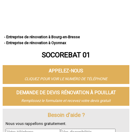
- Entreprise de rénovation à Bourg-en-Bresse
- Entreprise de rénovation à Oyonnax
- Entreprise de rénovation à Ambérieu-en-Bugey
SOCOREBAT 01
- Entreprise de rénovation à Bellegarde-sur-Valserine
- Entreprise de rénovation à Gex
- Entreprise de rénovation à Miribel
APPELEZ-NOUS
- Entreprise de rénovation à Belley
- Entreprise de rénovation à Saint-Genis-Pouilly
CLIQUEZ POUR VOIR LE NUMÉRO DE TÉLÉPHONE
- Entreprise de rénovation à Divonne-les-Bains
- Entreprise de rénovation à Ferney-Voltaire
DEMANDE DE DEVIS RÉNOVATION À POUILLAT
- Entreprise de rénovation à Meximieux
Remplissez le formulaire et recevez votre devis gratuit
- Entreprise de rénovation à Montluel
- Entreprise de rénovation à Trévoux
- Entreprise de rénovation à Lagnieu
Besoin d'aide ?
- Entreprise de rénovation à Péronnas
Nous vous rappellons gratuitement.
- Entreprise de rénovation à Jassans-Riottier
- Entreprise de rénovation à Viriat