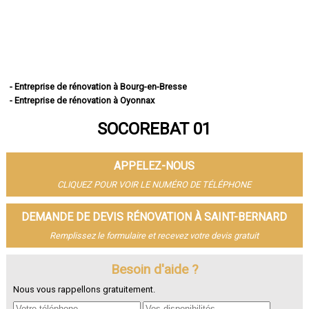
- Entreprise de rénovation à Bourg-en-Bresse
- Entreprise de rénovation à Oyonnax
- Entreprise de rénovation à Ambérieu-en-Bugey
SOCOREBAT 01
- Entreprise de rénovation à Bellegarde-sur-Valserine
- Entreprise de rénovation à Gex
- Entreprise de rénovation à Miribel
APPELEZ-NOUS
- Entreprise de rénovation à Belley
- Entreprise de rénovation à Saint-Genis-Pouilly
CLIQUEZ POUR VOIR LE NUMÉRO DE TÉLÉPHONE
- Entreprise de rénovation à Divonne-les-Bains
- Entreprise de rénovation à Ferney-Voltaire
DEMANDE DE DEVIS RÉNOVATION À SAINT-BERNARD
- Entreprise de rénovation à Meximieux
Remplissez le formulaire et recevez votre devis gratuit
- Entreprise de rénovation à Montluel
- Entreprise de rénovation à Trévoux
- Entreprise de rénovation à Lagnieu
Besoin d'aide ?
- Entreprise de rénovation à Péronnas
Nous vous rappellons gratuitement.
- Entreprise de rénovation à Jassans-Riottier
- Entreprise de rénovation à Viriat