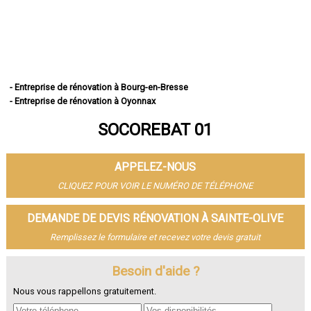
- Entreprise de rénovation à Bourg-en-Bresse
- Entreprise de rénovation à Oyonnax
- Entreprise de rénovation à Ambérieu-en-Bugey
SOCOREBAT 01
- Entreprise de rénovation à Bellegarde-sur-Valserine
- Entreprise de rénovation à Gex
- Entreprise de rénovation à Miribel
APPELEZ-NOUS
- Entreprise de rénovation à Belley
- Entreprise de rénovation à Saint-Genis-Pouilly
CLIQUEZ POUR VOIR LE NUMÉRO DE TÉLÉPHONE
- Entreprise de rénovation à Divonne-les-Bains
- Entreprise de rénovation à Ferney-Voltaire
DEMANDE DE DEVIS RÉNOVATION À SAINTE-OLIVE
- Entreprise de rénovation à Meximieux
Remplissez le formulaire et recevez votre devis gratuit
- Entreprise de rénovation à Montluel
- Entreprise de rénovation à Trévoux
- Entreprise de rénovation à Lagnieu
Besoin d'aide ?
- Entreprise de rénovation à Péronnas
Nous vous rappellons gratuitement.
- Entreprise de rénovation à Jassans-Riottier
- Entreprise de rénovation à Viriat