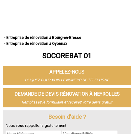
- Entreprise de rénovation à Bourg-en-Bresse
- Entreprise de rénovation à Oyonnax
- Entreprise de rénovation à Ambérieu-en-Bugey
SOCOREBAT 01
- Entreprise de rénovation à Bellegarde-sur-Valserine
- Entreprise de rénovation à Gex
- Entreprise de rénovation à Miribel
APPELEZ-NOUS
- Entreprise de rénovation à Belley
- Entreprise de rénovation à Saint-Genis-Pouilly
CLIQUEZ POUR VOIR LE NUMÉRO DE TÉLÉPHONE
- Entreprise de rénovation à Divonne-les-Bains
- Entreprise de rénovation à Ferney-Voltaire
DEMANDE DE DEVIS RÉNOVATION À NEYROLLES
- Entreprise de rénovation à Meximieux
Remplissez le formulaire et recevez votre devis gratuit
- Entreprise de rénovation à Montluel
- Entreprise de rénovation à Trévoux
- Entreprise de rénovation à Lagnieu
Besoin d'aide ?
- Entreprise de rénovation à Péronnas
Nous vous rappellons gratuitement.
- Entreprise de rénovation à Jassans-Riottier
- Entreprise de rénovation à Viriat